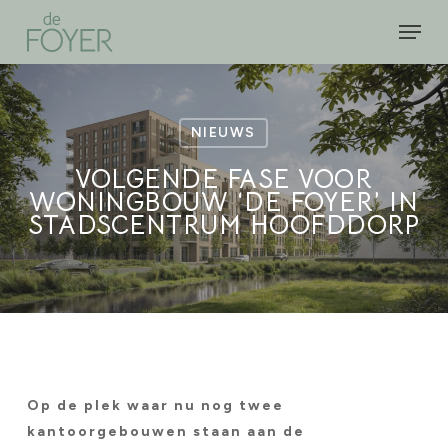
Skip
Men
to
Close
main
Menu
content
NIEUWS
VOLGENDE FASE VOOR
WONINGBOUW ‘DE FOYER’ IN
STADSCENTRUM HOOFDDORP
Op de plek waar nu nog twee
kantoorgebouwen staan aan de