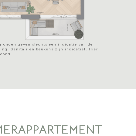
gronden geven slechts een indicatie van de
ing. Sanitair en keukens zijn indicatief. Hier
toond.
MERAPPARTEMENT