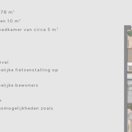
 78 m
2
 en 10 m
2
adkamer van circa 5 m
2
nval.
ijke fietsenstalling op
elijke bewoners
+
gsmogelijkheden zoals