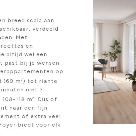
en breed scala aan
schikbaar, verdeeld
ngen. Met
groottes en
je altijd wel een
 past bij je wensen.
merappartementen op
d (60 m
) tot riante
2
ementen met 3
n 108-118 m
. Dus of
2
nt naar een fijn
ement óf extra veel
 Foyer biedt voor elk