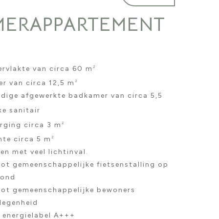
MERAPPARTEMENT
vlakte van circa 60 m
2
r van circa 12,5 m
2
ige afgewerkte badkamer van circa 5,5
e sanitair
erging circa 3 m
2
mte circa 5 m
2
n met veel lichtinval.
ot gemeenschappelijke fietsenstalling op
rond
ot gemeenschappelijke bewoners
legenheid
 energielabel A+++