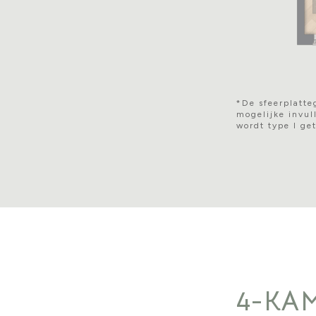
*De sfeerplatte
mogelijke invull
wordt type I ge
4-KA