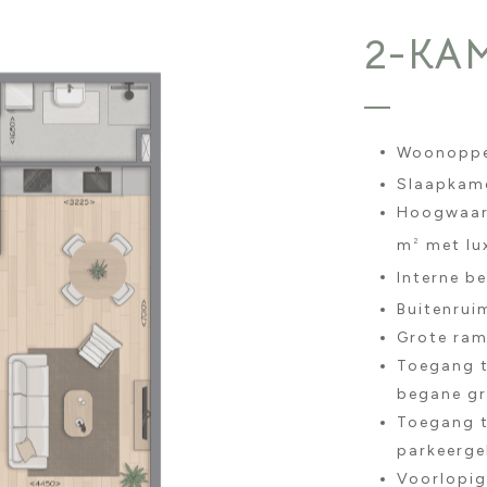
2-KA
Woonopper
Slaapkame
Hoogwaard
m
met lux
2
Interne b
Buitenrui
Grote rame
Toegang t
begane g
Toegang t
parkeerge
Voorlopig