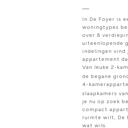
In De Foyer is e
woningtypes be
over 8 verdiepi
uiteenlopende 
indelingen vind 
appartement dat
Van leuke 2-ka
de begane gron
4-kamerappart
slaapkamers va
je nu op zoek be
compact appart
ruimte wilt, De
wat wils.