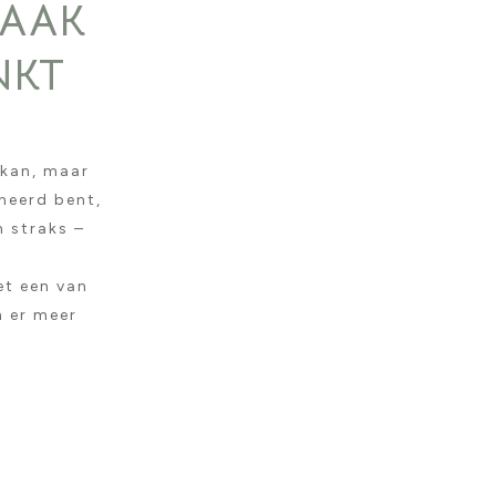
VAAK
NKT
 kan, maar
oneerd bent,
n straks –
et een van
n er meer