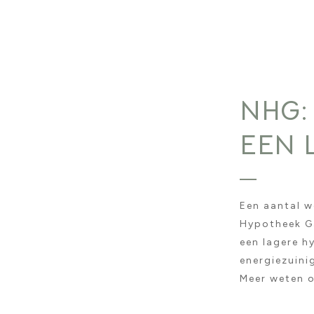
NHG:
EEN 
Een aantal w
Hypotheek Ga
een lagere h
energiezuini
Meer weten o