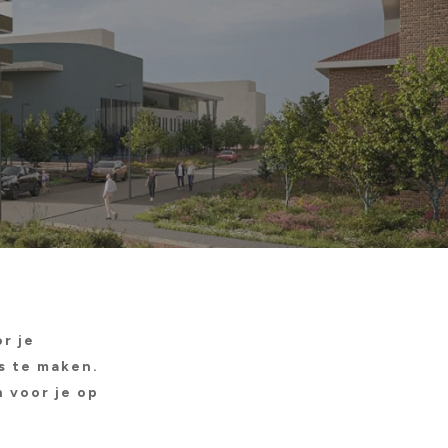
r je
s te maken.
 voor je op