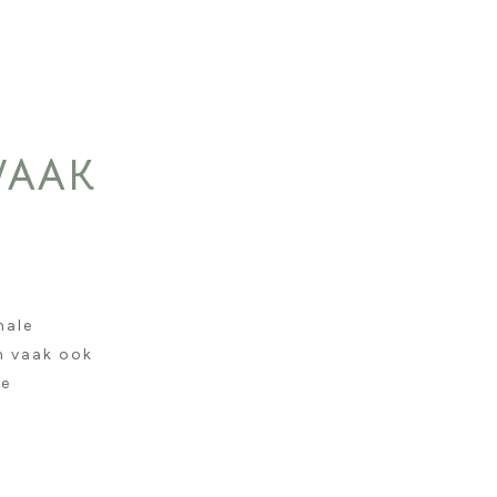
VAAK
nale
en vaak ook
oe