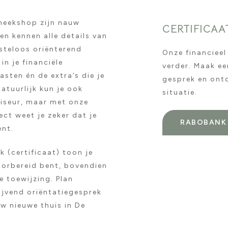
heekshop zijn nauw
CERTIFICAA
en kennen alle details van
osteloos oriënterend
Onze financieel
 in je financiële
verder. Maak ee
sten én de extra’s die je
gesprek en ontd
atuurlijk kun je ook
situatie.
viseur, maar met onze
ect weet je zeker dat je
RABOBANK
ent.
k (certificaat) toon je
voorbereid bent, bovendien
 toewijzing. Plan
ijvend oriëntatiegesprek
uw nieuwe thuis in De