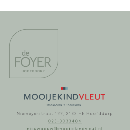
Niemeyerstraat 122, 2132 HE Hoofddorp
023-3033484
nieuwbouw@mooijekindvleut.nl