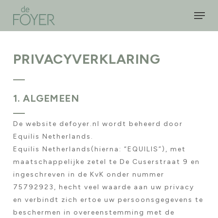
Skip
Men
to
Close
main
Menu
content
PRIVACYVERKLARING
1. ALGEMEEN
De website defoyer.nl wordt beheerd door
Equilis Netherlands.
Equilis Netherlands(hierna: “EQUILIS”), met
maatschappelijke zetel te De Cuserstraat 9 en
ingeschreven in de KvK onder nummer
75792923, hecht veel waarde aan uw privacy
en verbindt zich ertoe uw persoonsgegevens te
beschermen in overeenstemming met de